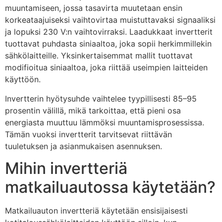
muuntamiseen, jossa tasavirta muutetaan ensin
korkeataajuiseksi vaihtovirtaa muistuttavaksi signaaliksi
ja lopuksi 230 V:n vaihtovirraksi. Laadukkaat invertterit
tuottavat puhdasta siniaaltoa, joka sopii herkimmillekin
sähkölaitteille. Yksinkertaisemmat mallit tuottavat
modifioitua siniaaltoa, joka riittää useimpien laitteiden
käyttöön.
Invertterin hyötysuhde vaihtelee tyypillisesti 85–95
prosentin välillä, mikä tarkoittaa, että pieni osa
energiasta muuttuu lämmöksi muuntamisprosessissa.
Tämän vuoksi invertterit tarvitsevat riittävän
tuuletuksen ja asianmukaisen asennuksen.
Mihin invertteriä
matkailuautossa käytetään?
Matkailuauton invertteriä käytetään ensisijaisesti