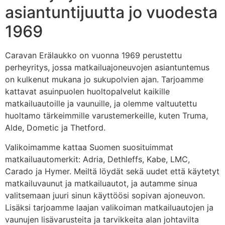
asiantuntijuutta jo vuodesta
1969
Caravan Erälaukko on vuonna 1969 perustettu
perheyritys, jossa matkailuajoneuvojen asiantuntemus
on kulkenut mukana jo sukupolvien ajan. Tarjoamme
kattavat asuinpuolen huoltopalvelut kaikille
matkailuautoille ja vaunuille, ja olemme valtuutettu
huoltamo tärkeimmille varustemerkeille, kuten Truma,
Alde, Dometic ja Thetford.
Valikoimamme kattaa Suomen suosituimmat
matkailuautomerkit: Adria, Dethleffs, Kabe, LMC,
Carado ja Hymer. Meiltä löydät sekä uudet että käytetyt
matkailuvaunut ja matkailuautot, ja autamme sinua
valitsemaan juuri sinun käyttöösi sopivan ajoneuvon.
Lisäksi tarjoamme laajan valikoiman matkailuautojen ja
vaunujen lisävarusteita ja tarvikkeita alan johtavilta