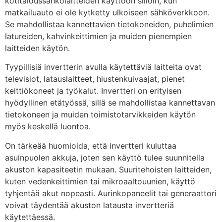
kotitaloussähkölaitteiden käyttöön silloin, kun
matkailuauto ei ole kytketty ulkoiseen sähköverkkoon.
Se mahdollistaa kannettavien tietokoneiden, puhelimien
latureiden, kahvinkeittimien ja muiden pienempien
laitteiden käytön.
Tyypillisiä invertterin avulla käytettäviä laitteita ovat
televisiot, latauslaitteet, hiustenkuivaajat, pienet
keittiökoneet ja työkalut. Invertteri on erityisen
hyödyllinen etätyössä, sillä se mahdollistaa kannettavan
tietokoneen ja muiden toimistotarvikkeiden käytön
myös keskellä luontoa.
On tärkeää huomioida, että invertteri kuluttaa
asuinpuolen akkuja, joten sen käyttö tulee suunnitella
akuston kapasiteetin mukaan. Suuritehoisten laitteiden,
kuten vedenkeittimien tai mikroaaltouunien, käyttö
tyhjentää akut nopeasti. Aurinkopaneelit tai generaattori
voivat täydentää akuston latausta invertteriä
käytettäessä.