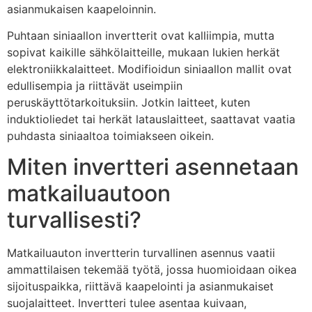
asianmukaisen kaapeloinnin.
Puhtaan siniaallon invertterit ovat kalliimpia, mutta
sopivat kaikille sähkölaitteille, mukaan lukien herkät
elektroniikkalaitteet. Modifioidun siniaallon mallit ovat
edullisempia ja riittävät useimpiin
peruskäyttötarkoituksiin. Jotkin laitteet, kuten
induktioliedet tai herkät latauslaitteet, saattavat vaatia
puhdasta siniaaltoa toimiakseen oikein.
Miten invertteri asennetaan
matkailuautoon
turvallisesti?
Matkailuauton invertterin turvallinen asennus vaatii
ammattilaisen tekemää työtä, jossa huomioidaan oikea
sijoituspaikka, riittävä kaapelointi ja asianmukaiset
suojalaitteet. Invertteri tulee asentaa kuivaan,