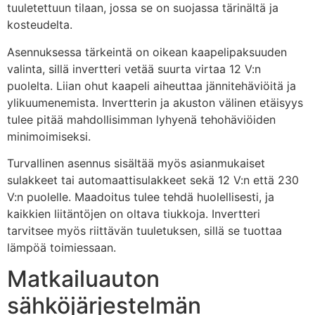
tuuletettuun tilaan, jossa se on suojassa tärinältä ja
kosteudelta.
Asennuksessa tärkeintä on oikean kaapelipaksuuden
valinta, sillä invertteri vetää suurta virtaa 12 V:n
puolelta. Liian ohut kaapeli aiheuttaa jännitehäviöitä ja
ylikuumenemista. Invertterin ja akuston välinen etäisyys
tulee pitää mahdollisimman lyhyenä tehohäviöiden
minimoimiseksi.
Turvallinen asennus sisältää myös asianmukaiset
sulakkeet tai automaattisulakkeet sekä 12 V:n että 230
V:n puolelle. Maadoitus tulee tehdä huolellisesti, ja
kaikkien liitäntöjen on oltava tiukkoja. Invertteri
tarvitsee myös riittävän tuuletuksen, sillä se tuottaa
lämpöä toimiessaan.
Matkailuauton
sähköjärjestelmän