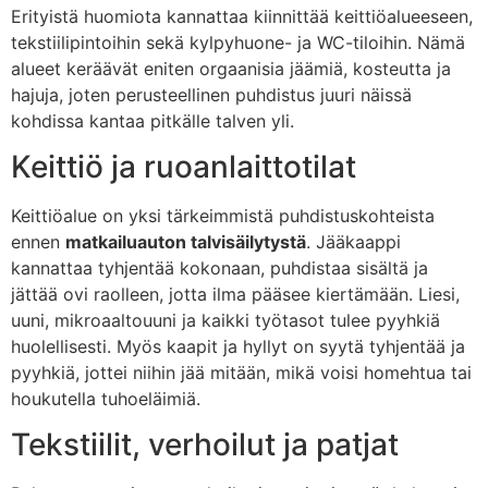
Erityistä huomiota kannattaa kiinnittää keittiöalueeseen,
tekstiilipintoihin sekä kylpyhuone- ja WC-tiloihin. Nämä
alueet keräävät eniten orgaanisia jäämiä, kosteutta ja
hajuja, joten perusteellinen puhdistus juuri näissä
kohdissa kantaa pitkälle talven yli.
Keittiö ja ruoanlaittotilat
Keittiöalue on yksi tärkeimmistä puhdistuskohteista
ennen
matkailuauton talvisäilytystä
. Jääkaappi
kannattaa tyhjentää kokonaan, puhdistaa sisältä ja
jättää ovi raolleen, jotta ilma pääsee kiertämään. Liesi,
uuni, mikroaaltouuni ja kaikki työtasot tulee pyyhkiä
huolellisesti. Myös kaapit ja hyllyt on syytä tyhjentää ja
pyyhkiä, jottei niihin jää mitään, mikä voisi homehtua tai
houkutella tuhoeläimiä.
Tekstiilit, verhoilut ja patjat