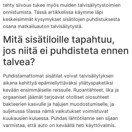
tehty siivous tukee myös muiden talvisäilytystoimien
onnistumista. Tässä artikkelissa käymme läpi
keskeisimmät kysymykset sisätilojen puhdistuksesta
osana matkailuauton talvisäilytystä.
Mitä sisätiloille tapahtuu,
jos niitä ei puhdisteta ennen
talvea?
Puhdistamattomat sisätilat voivat talvisäilytyksen
aikana kehittyä epämiellyttäväksi yllätyspaketiksi
kevään ensimmäiselle reissulle. Ruoantähteet, lika ja
orgaaniset jäämät tarjoavat otolliset olosuhteet
bakteerien kasvulle ja hajujen muodostumiselle, ja
suljetussa tilassa nämä vaikutukset voimistuvat
kuukausien kuluessa. Puhdas lähtötilanne sen sijaan
varmistaa, että auto on keväällä heti käyttövalmis.