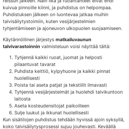
reissun jälkeen. Näin lika ja ruoantähteet eivät ehdi
kuivua pinnoille kiinni, ja puhdistus on helpompaa.
Puhdistuksen jälkeen on luontevaa jatkaa muihin
talvisäilytystoimiin, kuten vesijärjestelmien
tyhjentämiseen ja ajoneuvon ulkopuolen suojaamiseen.
Käytännöllinen järjestys
matkailuvaunun
talvivarastoinnin
valmisteluun voisi näyttää tältä:
Tyhjennä kaikki ruoat, juomat ja helposti
pilaantuvat tavarat
Puhdista keittiö, kylpyhuone ja kaikki pinnat
huolellisesti
Poista tai aseta patjat ja tekstiilit ilmavasti
Tyhjennä vesijärjestelmät ja huolehdi talvikuntoon
laitosta
Aseta kosteudensitojat paikoilleen
Sulje luukut ja ikkunat huolellisesti
Kun sisätilojen puhdistus tehdään hyvissä ajoin syksyllä,
koko talvisäilytysprosessi sujuu jouhevasti. Keväällä