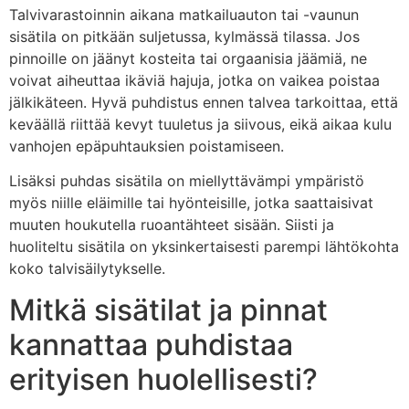
Talvivarastoinnin aikana matkailuauton tai -vaunun
sisätila on pitkään suljetussa, kylmässä tilassa. Jos
pinnoille on jäänyt kosteita tai orgaanisia jäämiä, ne
voivat aiheuttaa ikäviä hajuja, jotka on vaikea poistaa
jälkikäteen. Hyvä puhdistus ennen talvea tarkoittaa, että
keväällä riittää kevyt tuuletus ja siivous, eikä aikaa kulu
vanhojen epäpuhtauksien poistamiseen.
Lisäksi puhdas sisätila on miellyttävämpi ympäristö
myös niille eläimille tai hyönteisille, jotka saattaisivat
muuten houkutella ruoantähteet sisään. Siisti ja
huoliteltu sisätila on yksinkertaisesti parempi lähtökohta
koko talvisäilytykselle.
Mitkä sisätilat ja pinnat
kannattaa puhdistaa
erityisen huolellisesti?