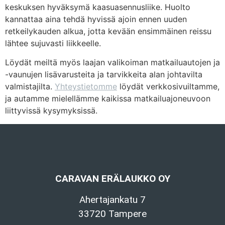
keskuksen hyväksymä kaasuasennusliike. Huolto
kannattaa aina tehdä hyvissä ajoin ennen uuden
retkeilykauden alkua, jotta kevään ensimmäinen reissu
lähtee sujuvasti liikkeelle.
Löydät meiltä myös laajan valikoiman matkailuautojen ja
-vaunujen lisävarusteita ja tarvikkeita alan johtavilta
valmistajilta.
Yhteystietomme
löydät verkkosivuiltamme,
ja autamme mielellämme kaikissa matkailuajoneuvoon
liittyvissä kysymyksissä.
CARAVAN ERÄLAUKKO OY
Ahertajankatu 7
33720 Tampere