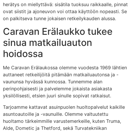
herätys on miellyttävä: sisätila tuoksuu raikkaalle, pinnat
ovat siistit ja ajoneuvon voi ottaa käyttöön nopeasti. Se
on palkitseva tunne jokaisen retkeilykauden alussa.
Caravan Erälaukko tukee
sinua matkailuauton
hoidossa
Me Caravan Erälaukossa olemme vuodesta 1969 lähtien
auttaneet retkeilijöitä pitämään matkailuautonsa ja -
vaununsa hyvässä kunnossa. Tunnemme alan
perinpohjaisesti ja palvelemme jokaista asiakasta
yksilöllisesti, etsien juuri sinulle sopivat ratkaisut.
Tarjoamme kattavat asuinpuolen huoltopalvelut kaikille
asuntoautoille ja -vaunuille. Olemme valtuutettu
huoltamo tärkeimmille varustemerkeille, kuten Truma,
Alde, Dometic ja Thetford, sekä Turvatekniikan