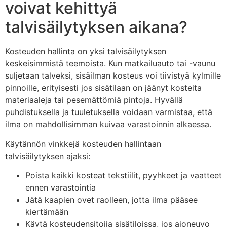
voivat kehittyä
talvisäilytyksen aikana?
Kosteuden hallinta on yksi talvisäilytyksen
keskeisimmistä teemoista. Kun matkailuauto tai -vaunu
suljetaan talveksi, sisäilman kosteus voi tiivistyä kylmille
pinnoille, erityisesti jos sisätilaan on jäänyt kosteita
materiaaleja tai pesemättömiä pintoja. Hyvällä
puhdistuksella ja tuuletuksella voidaan varmistaa, että
ilma on mahdollisimman kuivaa varastoinnin alkaessa.
Käytännön vinkkejä kosteuden hallintaan
talvisäilytyksen ajaksi:
Poista kaikki kosteat tekstiilit, pyyhkeet ja vaatteet
ennen varastointia
Jätä kaapien ovet raolleen, jotta ilma pääsee
kiertämään
Käytä kosteudensitojia sisätiloissa, jos ajoneuvo