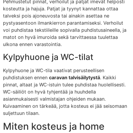
Pehmustetut pinnat, verhoilut ja patjat imevät helposti
kosteutta ja hajuja. Patjat ja tyynyt kannattaa ottaa
talveksi pois ajoneuvosta tai ainakin asettaa ne
pystyasentoon ilmankierron parantamiseksi. Verhoilut
voi puhdistaa tekstiileille sopivalla puhdistusaineella, ja
matot on hyvä imuroida sekä tarvittaessa tuulettaa
ulkona ennen varastointia.
Kylpyhuone ja WC-tilat
Kylpyhuone ja WC-tila vaativat perusteellisen
puhdistuksen ennen
caravan talvisäilytystä
. Kaikki
pinnat, altaat ja WC-istuin tulee puhdistaa huolellisesti.
WC-säiliöt on hyvä tyhjentää ja huuhdella
asianmukaisesti valmistajan ohjeiden mukaan.
Kuivaaminen on tärkeää, jotta kosteus ei jää seisomaan
suljettuun tilaan.
Miten kosteus ja home