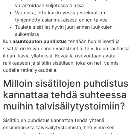
varastoidaan suljetussa tilassa
Varmista, että kaikki vesijärjestelmät on
tyhjennetty asianmukaisesti ennen talvea
Tuuleta sisätilat hyvin juuri ennen luukkujen
sulkemista
Kun
asuntoauton puhdistus
tehdään huolellisesti ja
sisätila on kuiva ennen varastointia, talvi kuluu rauhassa
ilman ikäviä yllätyksiä. Keväällä ovi voidaan avata
raikkaaseen ja siistiin sisätilaan, joka on heti valmis
uudelle retkeilykaudelle.
Milloin sisätilojen puhdistus
kannattaa tehdä suhteessa
muihin talvisäilytystoimiin?
Sisätilojen puhdistus kannattaa tehdä yhtenä
ensimmäisistä talvisäilytystoimista, heti viimeisen